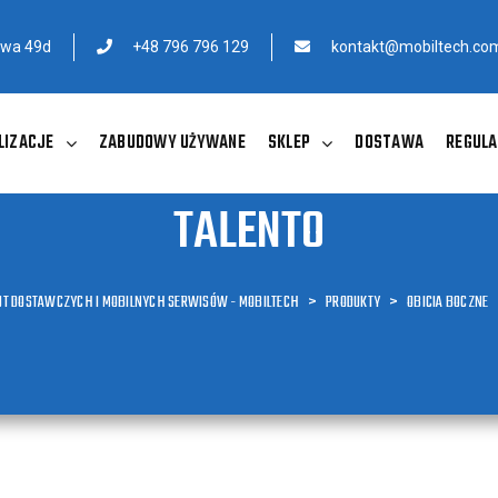
owa 49d
+48 796 796 129
kontakt@mobiltech.com
LIZACJE
ZABUDOWY UŻYWANE
SKLEP
DOSTAWA
REGULA
TALENTO
UT DOSTAWCZYCH I MOBILNYCH SERWISÓW - MOBILTECH
>
PRODUKTY
>
OBICIA BOCZNE