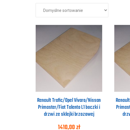
Renault Trafic/Opel Vivaro/Nissan
Renault
Primaster/Fiat Talento L1 boczki i
Primast
drzwi ze sklejki brzozowej
drz
1410,00
zł