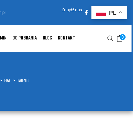
Znajdź nas:
PL
.pl
MIN
DO POBRANIA
BLOG
KONTAKT
0
>
FIAT
>
TALENTO