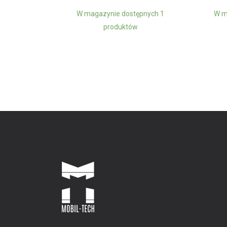
W magazynie dostępnych 1
W m
produktów