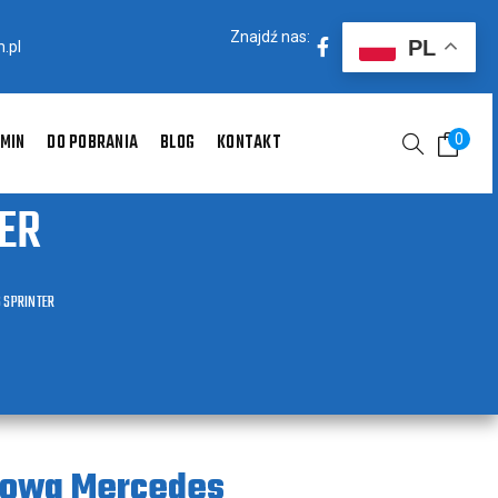
Znajdź nas:
PL
.pl
MIN
DO POBRANIA
BLOG
KONTAKT
0
ER
 SPRINTER
owa Mercedes