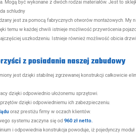
a. Mogą być wykonane z dwóch rodzai materiałów. Jest to sklej
ada schludny
dzany jest za pomocą fabrycznych otworów montażowych. My nie
zięki temu w każdej chwili istnieje możliwość przywrócenia poja
jczęściej uszkodzeniu. Istnieje również możliwość obicia drzwi
orzyści z posiadania naszej zabudowy
iony jest dzięki stabilnej zgrzewanej konstrukcji całkowicie e
acy dzięki odpowiednio ułożonemu sprzętowi.
przętów dzięki odpowiedniemu ich zabezpieczeniu.
lądu
oraz prestiżu firmy w oczach klientów.
wego systemu zaczyna się od
960 zł netto.
minium i odpowiednia konstrukcja powoduje, iż pojedynczy moduł