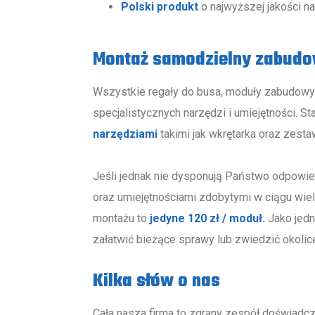
Polski produkt
o najwyższej jakości na
Montaż samodzielny zabudow
Wszystkie regały do busa, moduły zabudowy
specjalistycznych narzędzi i umiejętności.
narzędziami
takimi jak wkrętarka oraz zes
Jeśli jednak nie dysponują Państwo odpowi
oraz umiejętnościami zdobytymi w ciągu wielu
montażu to
jedyne 120 zł / moduł.
Jako jedn
załatwić bieżące sprawy lub zwiedzić okolicę
Kilka słów o nas
Cała nasza firma to zgrany zespół doświadcz