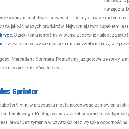
możliwość p
Następne
narzędzia. 
oryzowanymi mobilnymi serwisami. Dbamy o nasze meble samoc
zą jakość naszych produktów. Najważniejszym aspektem jest f
abryce
. Dzięki temu jesteśmy w stanie zapewnić najlepszą jakość
go
. Dzięki temu w czasie montażu można załatwić bieżące sprawy
ości Mercedesa Sprintera. Posiadamy już gotowe zestawy z możl
ertę naszych zabudów do busa.
des Sprinter
rubości 9 mm, w przypadku niestandardowego zamówienia istnie
lmu fenolowego. Podłogi w naszych zabudowach są antypośli
st łatwość utrzymania w czystości oraz wysoka odporność na ś