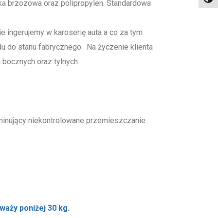
Toggl
ka brzozowa oraz polipropylen. Standardowa
 ingerujemy w karoserię auta a co za tym
zdu do stanu fabrycznego. Na życzenie klienta
 bocznych oraz tylnych.
liminujący niekontrolowane przemieszczanie
waży poniżej 30 kg.