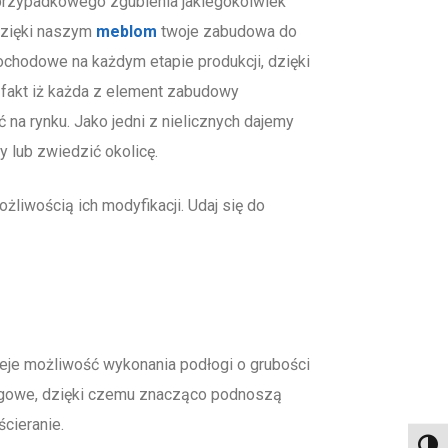
rzypadkowego zgubienia jakiegokolwiek
Dzięki naszym
meblom
twoje zabudowa do
hodowe na każdym etapie produkcji, dzięki
akt iż każda z element zabudowy
 na rynku. Jako jedni z nielicznych dajemy
 lub zwiedzić okolicę.
iwością ich modyfikacji. Udaj się do
je możliwość wykonania podłogi o grubości
zgowe, dzięki czemu znacząco podnoszą
cieranie.