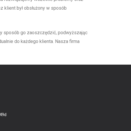
 klient był obsłużony w sposób
y sposób go zaoszczędzić, podwyższając
alnie do każdego klienta. Nasza firma
 49d