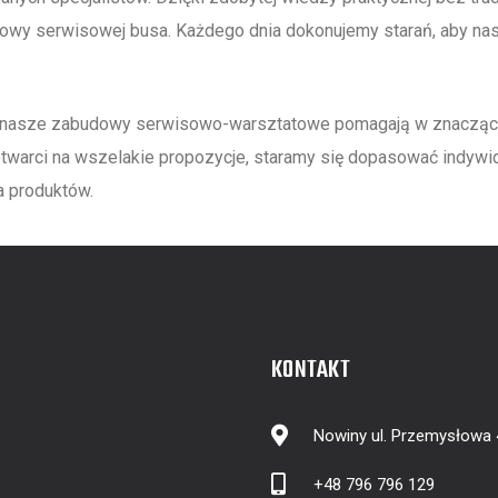
y serwisowej busa. Każdego dnia dokonujemy starań, aby nasz
c nasze zabudowy serwisowo-warsztatowe pomagają w znacząc
arci na wszelakie propozycje, staramy się dopasować indywidu
ta produktów.
KONTAKT
Nowiny ul. Przemysłowa
+48 796 796 129