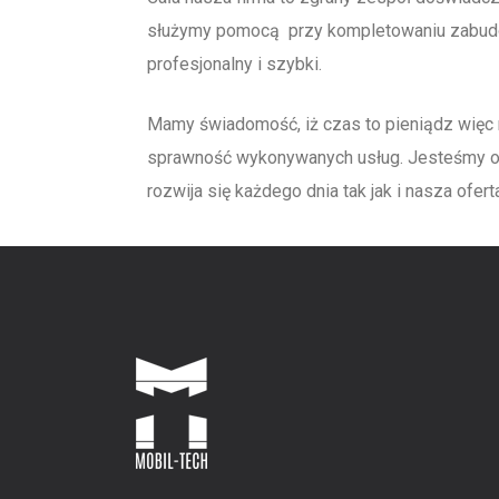
służymy pomocą przy kompletowaniu zabudow
profesjonalny i szybki.
Mamy świadomość, iż czas to pieniądz wię
sprawność wykonywanych usług. Jesteśmy otw
rozwija się każdego dnia tak jak i nasza ofer