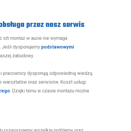
obsługa przez nasz serwis
ęc ich montaż w aucie nie wymaga
o. Jeśli dysponujemy
podstawowymi
naszej zabudowy.
si pracownicy dysponują odpowiednią wiedzą
ele warsztatów oraz serwisów. Koszt usługi
czego
. Dzięki temu w czasie montażu można
udu rozwiązujemy wszelkie problemy oraz