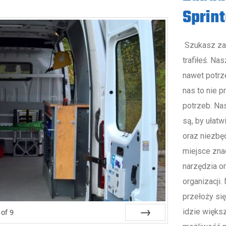
Sprint
Szukasz za
trafiłeś. Na
nawet potrz
nas to nie 
potrzeb. Na
są, by ułatw
oraz niezbę
miejsce zn
narzędzia or
organizacji
przełoży si
idzie większ
of
9