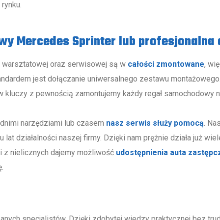
 rynku.
y Mercedes Sprinter lub profesjonalna 
 warsztatowej oraz serwisowej są w
całości zmontowane
, wi
 Standardem jest dołączanie uniwersalnego zestawu montażoweg
taw kluczy z pewnością zamontujemy każdy regał samochodowy 
ednimi narzędziami lub czasem
nasz serwis służy pomocą
. Na
 lat działalności naszej firmy. Dzięki nam prężnie działa już wi
i z nielicznych dajemy możliwość
udostępnienia auta zastęp
.
anych specjalistów. Dzięki zdobytej wiedzy praktycznej bez tr