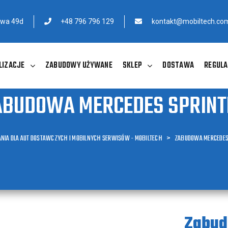
owa 49d
+48 796 796 129
kontakt@mobiltech.com
LIZACJE
ZABUDOWY UŻYWANE
SKLEP
DOSTAWA
REGULA
ABUDOWA MERCEDES SPRINT
NIA DLA AUT DOSTAWCZYCH I MOBILNYCH SERWISÓW - MOBILTECH
>
ZABUDOWA MERCEDES
Zabud