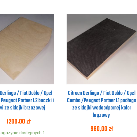
Berlingo / Fiat Doblo / Opel
Citroen Berlingo / Fiat Doblo / Opel
Peugeot Partner L2 boczki i
Combo /Peugeot Partner L1 podłoga
wi ze sklejki brzozowej
ze sklejki wodoodpornej kolor
brązowy
1200,00
zł
980,00
zł
agazynie dostępnych 1