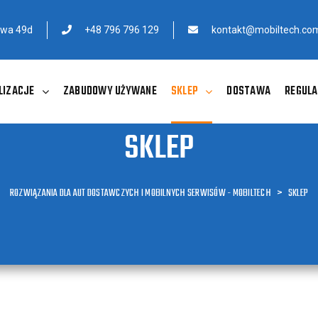
owa 49d
+48 796 796 129
kontakt@mobiltech.com
LIZACJE
ZABUDOWY UŻYWANE
SKLEP
DOSTAWA
REGULA
SKLEP
ROZWIĄZANIA DLA AUT DOSTAWCZYCH I MOBILNYCH SERWISÓW - MOBILTECH
>
SKLEP