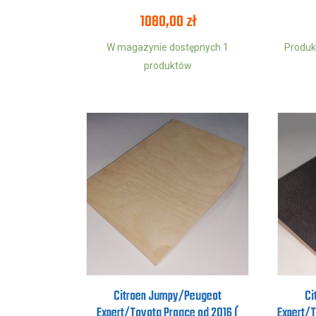
1080,00
zł
W magazynie dostępnych 1
Produk
produktów
Citroen Jumpy/Peugeot
Ci
Expert/Toyota Proace od 2016 (
Expert/T