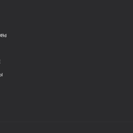
 49d
E
pl