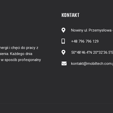
KONTAKT
Nowiny ul. Przemysłowa
+48 796 796 129
gii i chęci do pracy z
50°48'46.4"N 20°32'36.5"
ienia. Każdego dnia
y w sposób profesjonalny
kontakt@mobiltech.com.