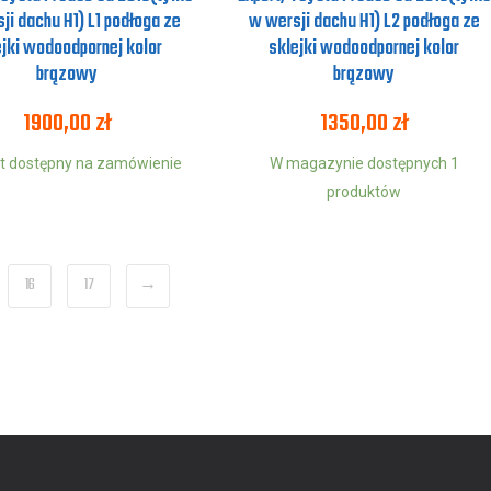
ji dachu H1) L1 podłoga ze
w wersji dachu H1) L2 podłoga ze
ejki wodoodpornej kolor
sklejki wodoodpornej kolor
brązowy
brązowy
1900,00
zł
1350,00
zł
t dostępny na zamówienie
W magazynie dostępnych 1
produktów
16
17
→