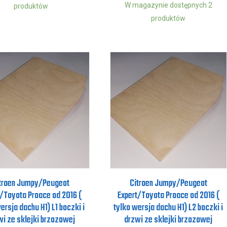
W magazynie dostępnych 2
produktów
produktów
troen Jumpy/Peugeot
Citroen Jumpy/Peugeot
t/Toyota Proace od 2016 (
Expert/Toyota Proace od 2016 (
ersja dachu H1) L1 boczki i
tylko wersja dachu H1) L2 boczki i
wi ze sklejki brzozowej
drzwi ze sklejki brzozowej