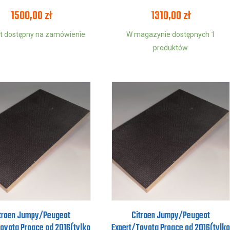
1500,00
zł
1310,00
zł
t dostępny na zamówienie
W magazynie dostępnych 1
produktów
troen Jumpy/Peugeot
Citroen Jumpy/Peugeot
oyota Proace od 2016(tylko
Expert/Toyota Proace od 2016(tylko