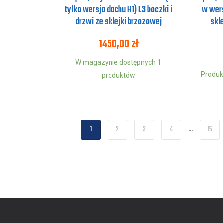
tylko wersja dachu H1) L3 boczki i
w wers
drzwi ze sklejki brzozowej
skl
1450,00
zł
W magazynie dostępnych 1
Produk
produktów
1
2
3
4
…
15