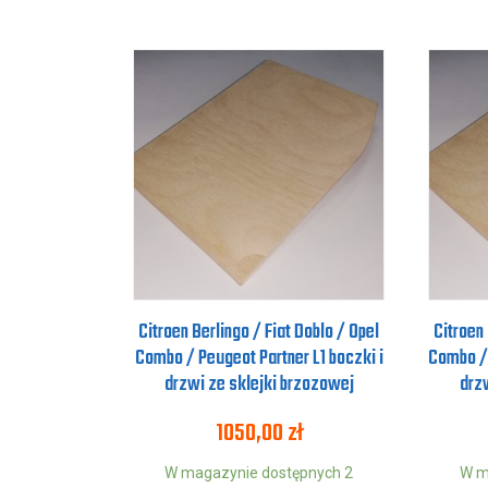
Citroen Berlingo / Fiat Doblo / Opel
Citroen 
Combo / Peugeot Partner L1 boczki i
Combo / 
drzwi ze sklejki brzozowej
drz
1050,00
zł
W magazynie dostępnych 2
W m