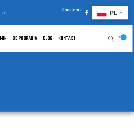
Znajdź nas:
PL
.pl
MIN
DO POBRANIA
BLOG
KONTAKT
0