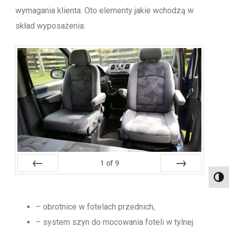
wymagania klienta. Oto elementy jakie wchodzą w
skład wyposażenia:
1
of
9
Toggl
Prev
Next
– obrotnice w fotelach przednich,
– system szyn do mocowania foteli w tylnej