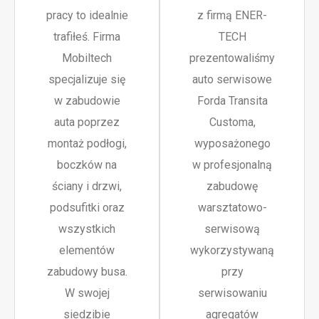
pracy to idealnie
z firmą ENER-
trafiłeś. Firma
TECH
Mobiltech
prezentowaliśmy
specjalizuje się
auto serwisowe
w zabudowie
Forda Transita
auta poprzez
Customa,
montaż podłogi,
wyposażonego
boczków na
w profesjonalną
ściany i drzwi,
zabudowę
podsufitki oraz
warsztatowo-
wszystkich
serwisową
elementów
wykorzystywaną
zabudowy busa.
przy
W swojej
serwisowaniu
siedzibie
agregatów