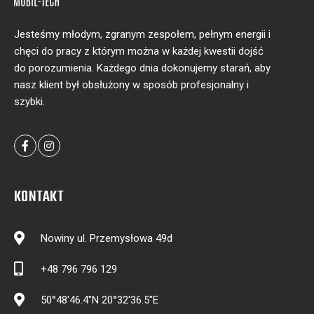
Jesteśmy młodym, zgranym zespołem, pełnym energii i
chęci do pracy z którym można w każdej kwestii dojść
do porozumienia. Każdego dnia dokonujemy starań, aby
nasz klient był obsłużony w sposób profesjonalny i
szybki.
KONTAKT
Nowiny ul. Przemysłowa 49d
+48 796 796 129
50°48'46.4"N 20°32'36.5"E