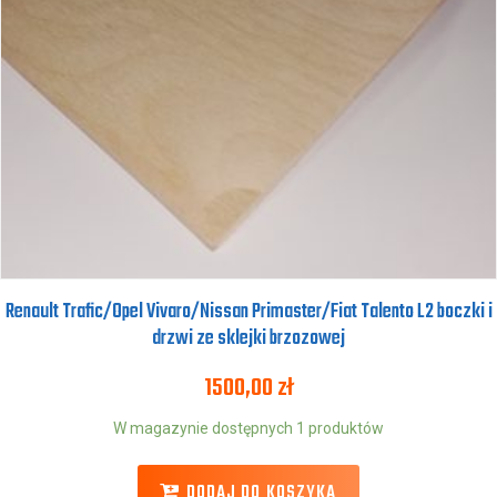
Renault Trafic/Opel Vivaro/Nissan Primaster/Fiat Talento L2 boczki i
drzwi ze sklejki brzozowej
1500,00
zł
W magazynie dostępnych 1 produktów
DODAJ DO KOSZYKA