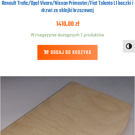
Renault Trafic/Opel Vivaro/Nissan Primaster/Fiat Talento L1 boczki i
drzwi ze sklejki brzozowej
1410,00
zł
W magazynie dostępnych 1 produktów
Toggl
DODAJ DO KOSZYKA