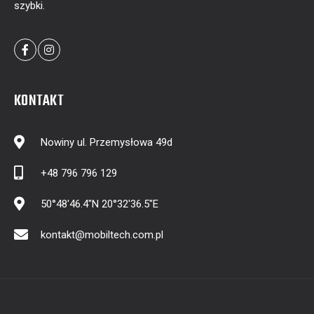
szybki.
KONTAKT
Nowiny ul. Przemysłowa 49d
+48 796 796 129
50°48'46.4"N 20°32'36.5"E
kontakt@mobiltech.com.pl