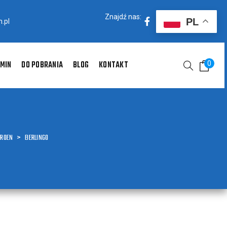
Znajdź nas:
PL
.pl
MIN
DO POBRANIA
BLOG
KONTAKT
0
TROEN
>
BERLINGO