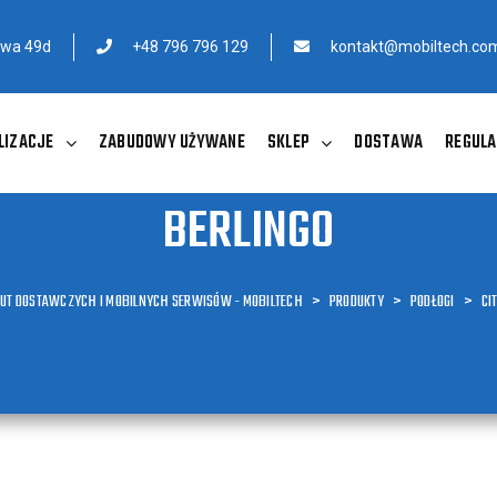
owa 49d
+48 796 796 129
kontakt@mobiltech.com
LIZACJE
ZABUDOWY UŻYWANE
SKLEP
DOSTAWA
REGULA
BERLINGO
AUT DOSTAWCZYCH I MOBILNYCH SERWISÓW - MOBILTECH
>
PRODUKTY
>
PODŁOGI
>
CI