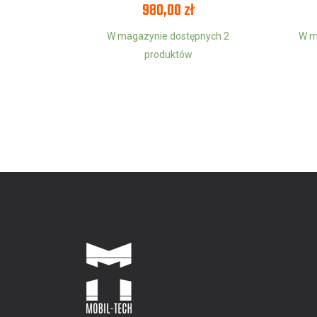
980,00
zł
W magazynie dostępnych 2
W m
produktów