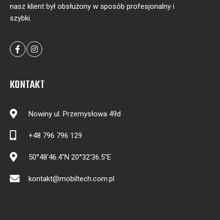
nasz klient był obsłużony w sposób profesjonalny i
szybki.
KONTAKT
Nowiny ul. Przemysłowa 49d
+48 796 796 129
50°48'46.4"N 20°32'36.5"E
kontakt@mobiltech.com.pl