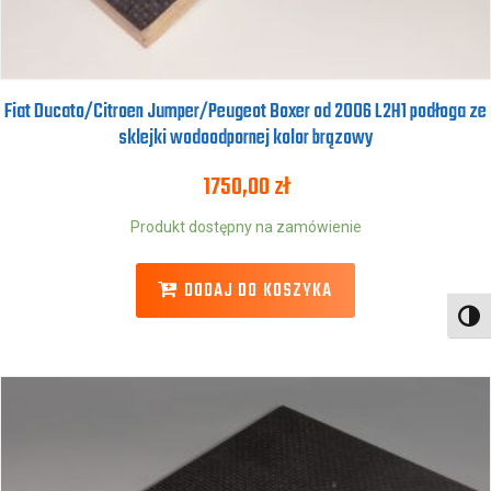
Fiat Ducato/Citroen Jumper/Peugeot Boxer od 2006 L2H1 podłoga ze
sklejki wodoodpornej kolor brązowy
1750,00
zł
Produkt dostępny na zamówienie
DODAJ DO KOSZYKA
Toggl