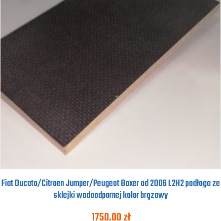
Fiat Ducato/Citroen Jumper/Peugeot Boxer od 2006 L2H2 podłoga ze
sklejki wodoodpornej kolor brązowy
1750,00
zł