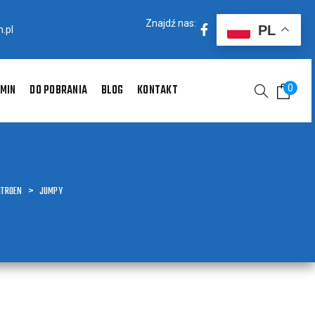
Znajdź nas:
PL
.pl
MIN
DO POBRANIA
BLOG
KONTAKT
0
ITROEN
>
JUMPY