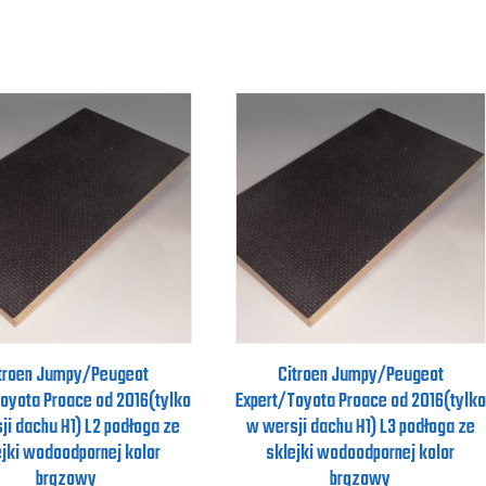
troen Jumpy/Peugeot
Citroen Jumpy/Peugeot
oyota Proace od 2016(tylko
Expert/Toyota Proace od 2016(tylko
ji dachu H1) L2 podłoga ze
w wersji dachu H1) L3 podłoga ze
ejki wodoodpornej kolor
sklejki wodoodpornej kolor
brązowy
brązowy