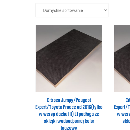
Citroen Jumpy/Peugeot
Ci
Expert/Toyota Proace od 2016(tylko
Expert/T
w wersji dachu H1) L1 podłoga ze
w wers
sklejki wodoodpornej kolor
skl
brązowy