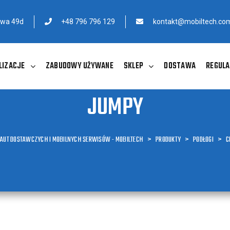
owa 49d
+48 796 796 129
kontakt@mobiltech.com
LIZACJE
ZABUDOWY UŻYWANE
SKLEP
DOSTAWA
REGULA
JUMPY
 AUT DOSTAWCZYCH I MOBILNYCH SERWISÓW - MOBILTECH
>
PRODUKTY
>
PODŁOGI
>
C