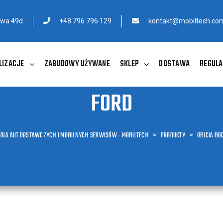
owa 49d
+48 796 796 129
kontakt@mobiltech.com
LIZACJE
ZABUDOWY UŻYWANE
SKLEP
DOSTAWA
REGULA
FORD
DLA AUT DOSTAWCZYCH I MOBILNYCH SERWISÓW - MOBILTECH
>
PRODUKTY
>
OBICIA BO