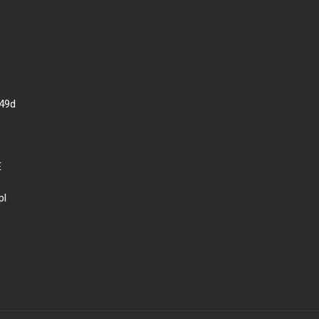
 49d
E
pl