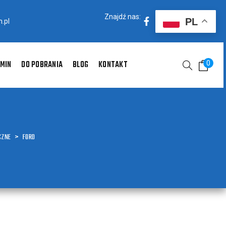
Znajdź nas:
PL
.pl
MIN
DO POBRANIA
BLOG
KONTAKT
0
CZNE
>
FORD