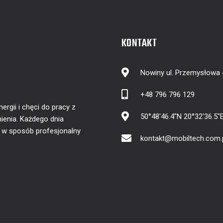
KONTAKT
Nowiny ul. Przemysłowa
+48 796 796 129
gii i chęci do pracy z
50°48'46.4"N 20°32'36.5"
ienia. Każdego dnia
y w sposób profesjonalny
kontakt@mobiltech.com.