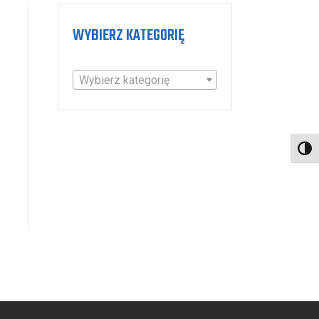
WYBIERZ KATEGORIĘ
Wybierz kategorię
Toggl