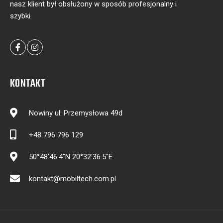
nasz klient był obsłużony w sposób profesjonalny i
szybki.
KONTAKT
Nowiny ul. Przemysłowa 49d
+48 796 796 129
50°48'46.4"N 20°32'36.5"E
kontakt@mobiltech.com.pl