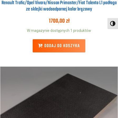
Renault Trafic/Opel Vivaro/Nissan Primaster/Fiat Talento L1 podłoga
ze sklejki wodoodpornej kolor brązowy
1700,00
zł
Toggl
W magazynie dostępnych 1 produktów
DODAJ DO KOSZYKA