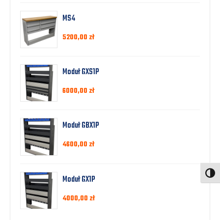
MS4
5200,00
zł
Moduł GXS1P
6000,00
zł
Moduł GBX1P
4600,00
zł
Toggl
Moduł GX1P
4000,00
zł