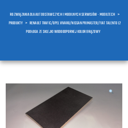
ROZWIĄZANIA DLA AUT DOSTAWCZYCH I MOBILNYCH SERWISÓW - MOBILTECH
>
PRODUKTY
>
RENAULT TRAFIC/OPEL VIVARO/NISSAN PRIMASTER/FIAT TALENTO L2
PODŁOGA ZE SKLEJKI WODOODPORNEJ KOLOR BRĄZOWY