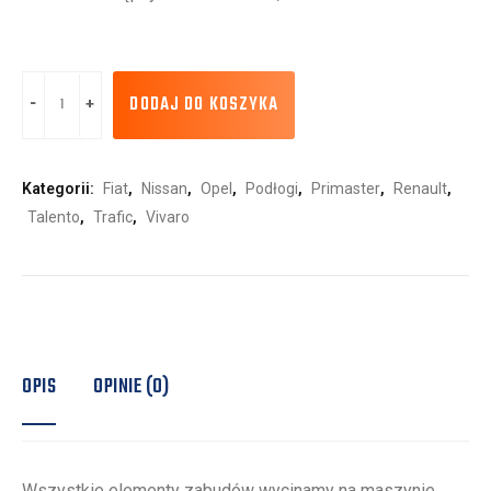
DODAJ DO KOSZYKA
Kategorii:
Fiat
,
Nissan
,
Opel
,
Podłogi
,
Primaster
,
Renault
,
Talento
,
Trafic
,
Vivaro
OPIS
OPINIE (0)
Wszystkie elementy zabudów wycinamy na maszynie