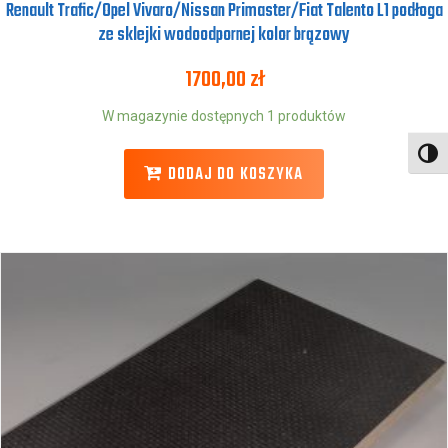
Renault Trafic/Opel Vivaro/Nissan Primaster/Fiat Talento L1 podłoga
ze sklejki wodoodpornej kolor brązowy
1700,00
zł
W magazynie dostępnych 1 produktów
Toggl
DODAJ DO KOSZYKA