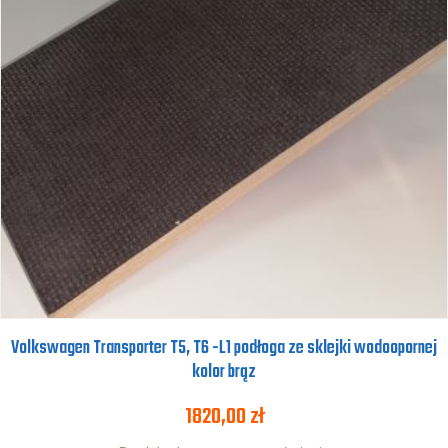
Volkswagen Transporter T5, T6 -L1 podłoga ze sklejki wodoopornej
kolor brąz
1820,00
zł