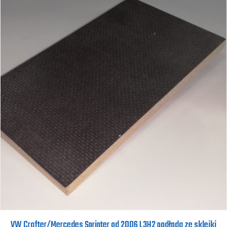
VW Crafter/Mercedes Sprinter od 2006 L3H2 podłoda ze sklejki