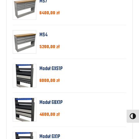
MS7
6400,00
zł
MS4
5200,00
zł
Moduł GXS1P
6000,00
zł
Moduł GBX1P
4600,00
zł
Toggl
Moduł GX1P