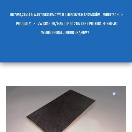
ROZWIĄZANIA DLA AUT DOSTAWCZYCH I MOBILNYCH SERWISÓW - MOBILTECH
>
PRODUKTY
>
VW CRAFTER/MAN TGE OD 2017 L3H2 PODŁOGA ZE SKLEJKI
WODOODPORNEJ KOLOR BRĄZOWY