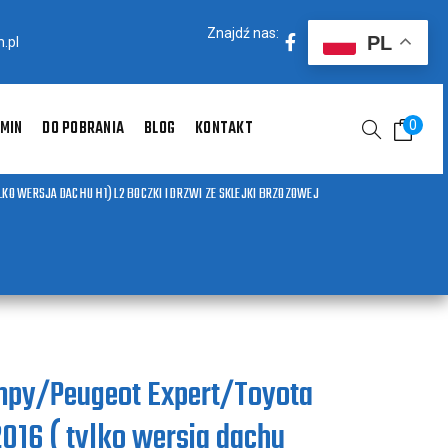
Znajdź nas:
PL
.pl
MIN
DO POBRANIA
BLOG
KONTAKT
0
LKO WERSJA DACHU H1) L2 BOCZKI I DRZWI ZE SKLEJKI BRZOZOWEJ
mpy/Peugeot Expert/Toyota
2016 ( tylko wersja dachu