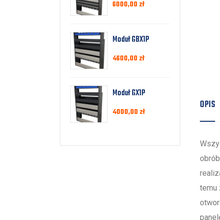
6000,00
zł
Moduł GBX1P
4600,00
zł
Moduł GX1P
OPIS
4000,00
zł
Wszys
obrób
reali
temu 
otwor
panel