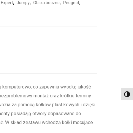
Expert
,
Jumpy
,
Obicia boczne
,
Peugeot
,
 komputerowo, co zapewnia wysoką jakość
i bezproblemowy montaż oraz krótkie terminy
Toggl
wozia za pomocą kołków plastikowych i dzięki
menty posiadają otwory dopasowane do
ż. W skład zestawu wchodzą kołki mocujące