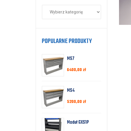
POPULARNE PRODUKTY
MS7
6400,00
zł
MS4
5200,00
zł
Moduł GXS1P