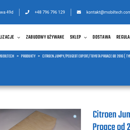
owa 49d
+48 796 796 129
kontakt@mobiltech.com
LIZACJE
ZABUDOWY UŻYWANE
SKLEP
DOSTAWA
REGULA
MOBILTECH
>
PRODUKTY
>
CITROEN JUMPY/PEUGEOT EXPERT/TOYOTA PROACE OD 2016 ( TY
Citroen Ju
Proace od 