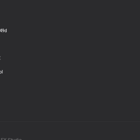
 49d
E
pl