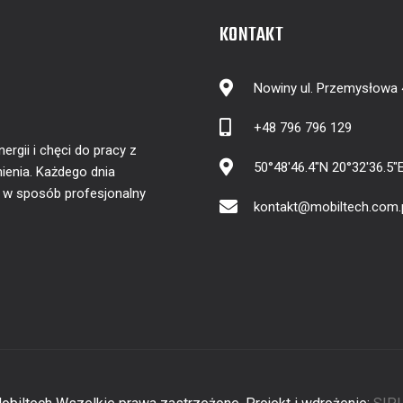
KONTAKT
Nowiny ul. Przemysłowa
+48 796 796 129
gii i chęci do pracy z
50°48'46.4"N 20°32'36.5"
ienia. Każdego dnia
y w sposób profesjonalny
kontakt@mobiltech.com.