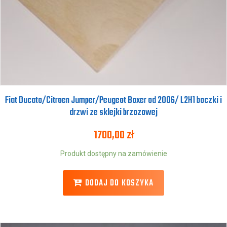
Fiat Ducato/Citroen Jumper/Peugeot Boxer od 2006/ L2H1 boczki i
drzwi ze sklejki brzozowej
1700,00
zł
Produkt dostępny na zamówienie
DODAJ DO KOSZYKA