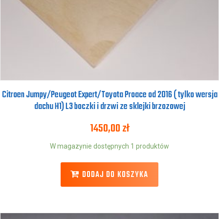
Citroen Jumpy/Peugeot Expert/Toyota Proace od 2016 ( tylko wersja
dachu H1) L3 boczki i drzwi ze sklejki brzozowej
1450,00
zł
W magazynie dostępnych 1 produktów
DODAJ DO KOSZYKA