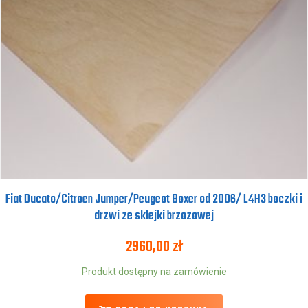
Fiat Ducato/Citroen Jumper/Peugeot Boxer od 2006/ L4H3 boczki i
drzwi ze sklejki brzozowej
2960,00
zł
Produkt dostępny na zamówienie