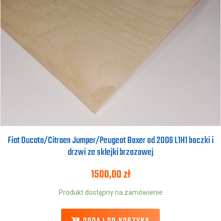
Fiat Ducato/Citroen Jumper/Peugeot Boxer od 2006 L1H1 boczki i
drzwi ze sklejki brzozowej
1500,00
zł
Produkt dostępny na zamówienie