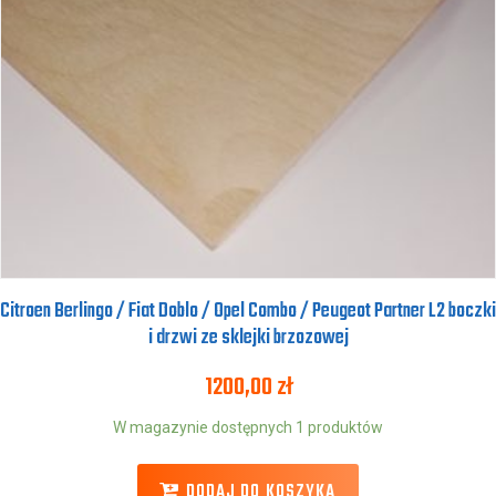
Citroen Berlingo / Fiat Doblo / Opel Combo / Peugeot Partner L2 boczki
i drzwi ze sklejki brzozowej
1200,00
zł
W magazynie dostępnych 1 produktów
DODAJ DO KOSZYKA