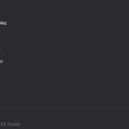
 49d
E
pl
EX Studio