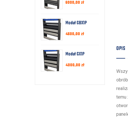
6000,00
zł
Moduł GBX1P
4600,00
zł
OPIS
Moduł GX1P
4000,00
zł
Wszys
obrób
reali
temu 
otwor
panel