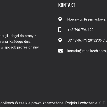
KONTAKT
Nowiny ul. Przemysłowa
+48 796 796 129
gii i chęci do pracy z
50°48'46.4"N 20°32'36.5"
ienia. Każdego dnia
y w sposób profesjonalny
kontakt@mobiltech.com.
biltech Wszelkie prawa zastrzeżone. Projekt i wdrożenie:
SIPL