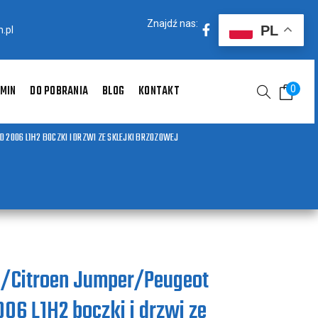
Znajdź nas:
PL
.pl
MIN
DO POBRANIA
BLOG
KONTAKT
0
D 2006 L1H2 BOCZKI I DRZWI ZE SKLEJKI BRZOZOWEJ
o/Citroen Jumper/Peugeot
06 L1H2 boczki i drzwi ze