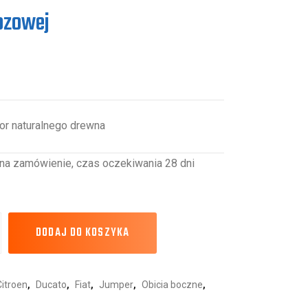
zozowej
or naturalnego drewna
na zamówienie, czas oczekiwania 28 dni
DODAJ DO KOSZYKA
Citroen
,
Ducato
,
Fiat
,
Jumper
,
Obicia boczne
,