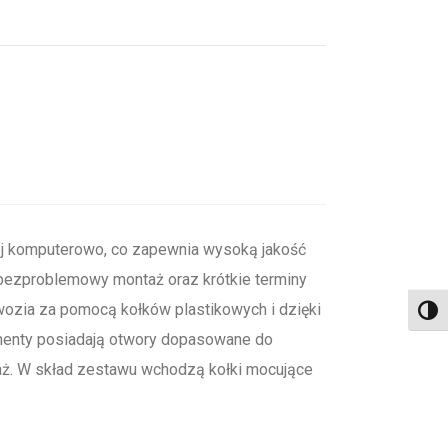
 komputerowo, co zapewnia wysoką jakość
i bezproblemowy montaż oraz krótkie terminy
wozia za pomocą kołków plastikowych i dzięki
Toggl
menty posiadają otwory dopasowane do
ż. W skład zestawu wchodzą kołki mocujące