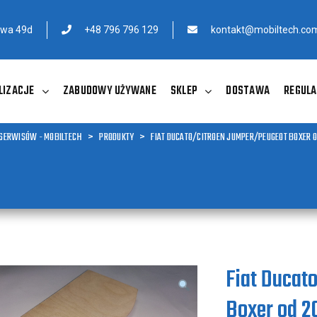
owa 49d
+48 796 796 129
kontakt@mobiltech.com
LIZACJE
ZABUDOWY UŻYWANE
SKLEP
DOSTAWA
REGULA
 SERWISÓW - MOBILTECH
>
PRODUKTY
>
FIAT DUCATO/CITROEN JUMPER/PEUGEOT BOXER O
Fiat Ducat
Boxer od 20