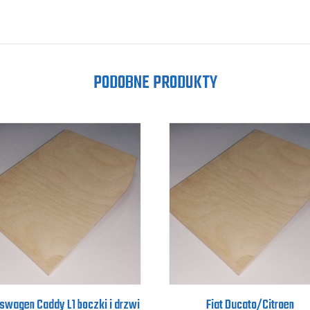
PODOBNE PRODUKTY
swagen Caddy L1 boczki i drzwi
Fiat Ducato/Citroen