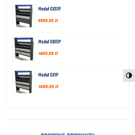
Moduł GXS1P
6000,00
zł
Moduł GBX1P
4600,00
zł
Moduł GX1P
Toggl
4000,00
zł