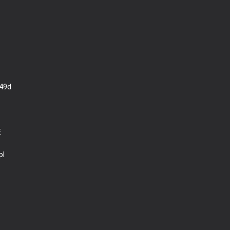
 49d
E
pl