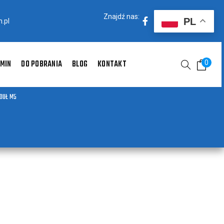
Znajdź nas:
PL
.pl
MIN
DO POBRANIA
BLOG
KONTAKT
0
DUŁ M5