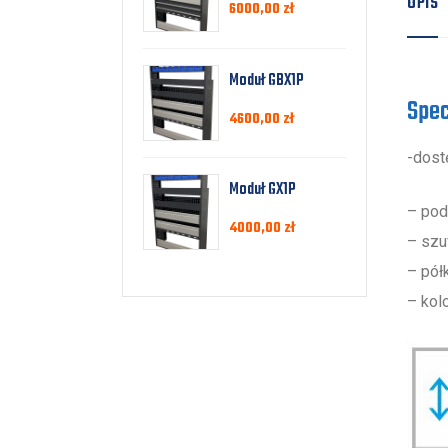
OPIS
6000,00
zł
Moduł GBX1P
Spec
4600,00
zł
-dost
Moduł GX1P
– pod
4000,00
zł
– szuf
– pół
– kol