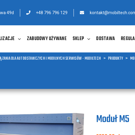
owa 49d
+48 796 796 129
kontakt@mobiltech.com
LIZACJE
ZABUDOWY UŻYWANE
SKLEP
DOSTAWA
REGULA
ĄZANIA DLA AUT DOSTAWCZYCH I MOBILNYCH SERWISÓW - MOBILTECH
>
PRODUKTY
>
MO
Moduł M5