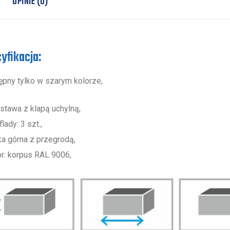
OPINIE (0)
yfikacja:
ępny tylko w szarym kolorze,
stawa z klapą uchylną,
lady: 3 szt.,
ka górna z przegrodą,
or: korpus RAL 9006,