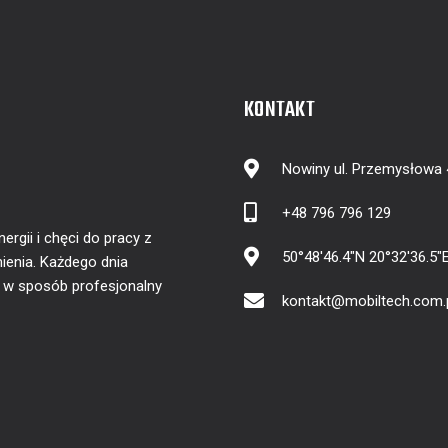
KONTAKT
Nowiny ul. Przemysłowa
+48 796 796 129
gii i chęci do pracy z
50°48'46.4"N 20°32'36.5"
ienia. Każdego dnia
y w sposób profesjonalny
kontakt@mobiltech.com.