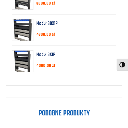
6000,00
zł
Moduł GBX1P
4600,00
zł
Moduł GX1P
4000,00
zł
Toggl
PODOBNE PRODUKTY