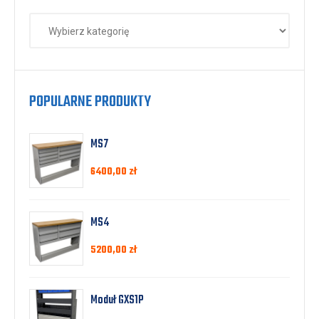
POPULARNE PRODUKTY
MS7
6400,00
zł
MS4
5200,00
zł
Moduł GXS1P