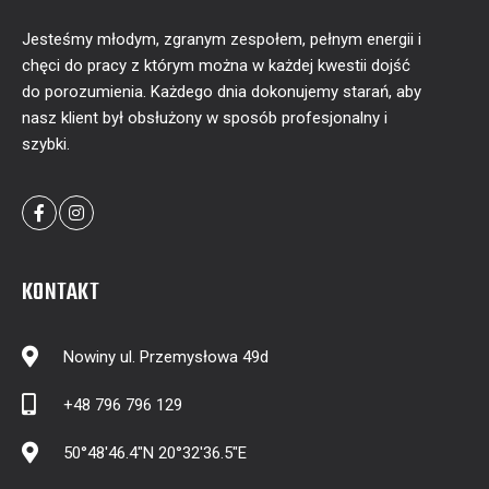
Jesteśmy młodym, zgranym zespołem, pełnym energii i
chęci do pracy z którym można w każdej kwestii dojść
do porozumienia. Każdego dnia dokonujemy starań, aby
nasz klient był obsłużony w sposób profesjonalny i
szybki.
KONTAKT
Nowiny ul. Przemysłowa 49d
+48 796 796 129
50°48'46.4"N 20°32'36.5"E