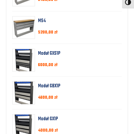
Toggl
MS4
5200,00
zł
Moduł GXS1P
6000,00
zł
Moduł GBX1P
4600,00
zł
Moduł GX1P
4000,00
zł