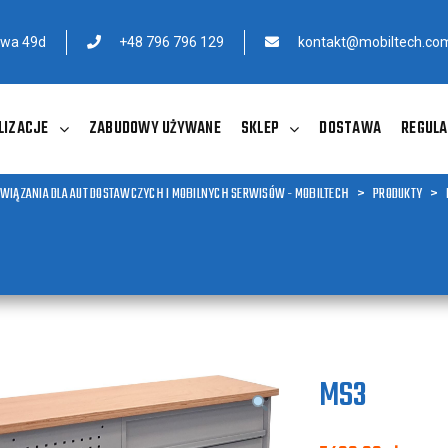
owa 49d
+48 796 796 129
kontakt@mobiltech.com
LIZACJE
ZABUDOWY UŻYWANE
SKLEP
DOSTAWA
REGULA
WIĄZANIA DLA AUT DOSTAWCZYCH I MOBILNYCH SERWISÓW - MOBILTECH
>
PRODUKTY
>
MS3