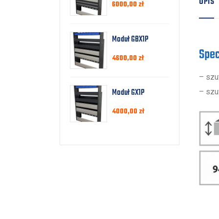
OPIS
6000,00
zł
Moduł GBX1P
Spec
4600,00
zł
– szuf
Moduł GX1P
– szu
4000,00
zł