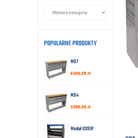
POPULARNE PRODUKTY
MS7
6400,00
zł
MS4
5200,00
zł
Moduł GXS1P