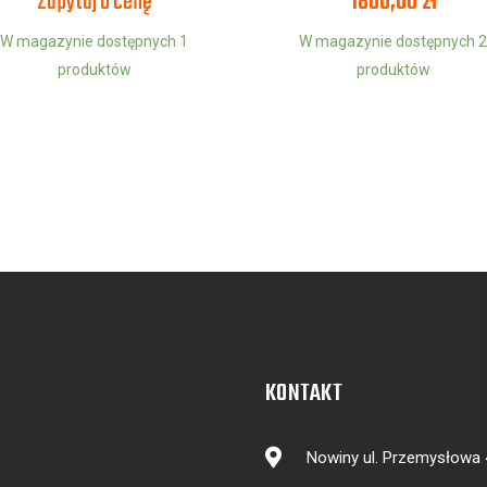
Zapytaj o cenę
1800,00
zł
W magazynie dostępnych 1
W magazynie dostępnych 2
produktów
produktów
KONTAKT
Nowiny ul. Przemysłowa