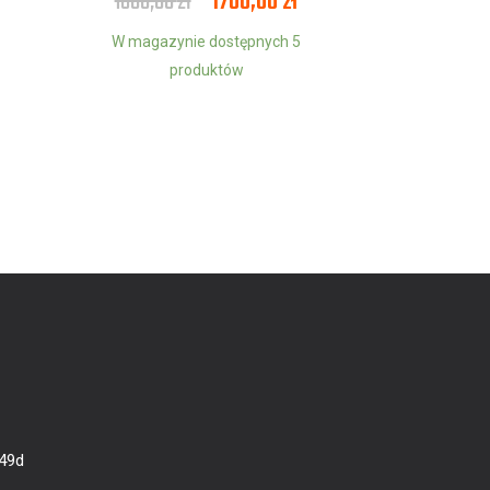
1800,00
zł
1700,00
zł
W magazynie dostępnych 5
produktów
 49d