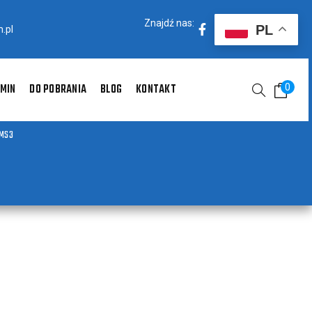
Znajdź nas:
PL
.pl
MIN
DO POBRANIA
BLOG
KONTAKT
0
MS3