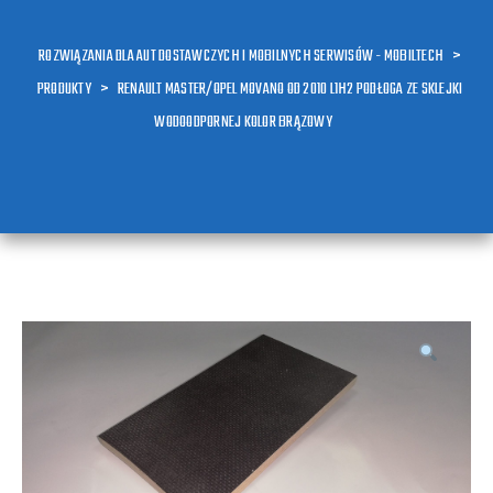
ROZWIĄZANIA DLA AUT DOSTAWCZYCH I MOBILNYCH SERWISÓW - MOBILTECH
>
PRODUKTY
>
RENAULT MASTER/OPEL MOVANO OD 2010 L1H2 PODŁOGA ZE SKLEJKI
WODOODPORNEJ KOLOR BRĄZOWY