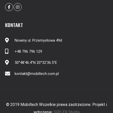
KONTAKT
Nowiny ul. Przemysłowa 49d
+48 796 796 129
50°48'46.4"N 20°32'36.5"E
kontakt@mobiltech.com.pl
© 2019 Mobiltech Wszelkie prawa zastrzeżone. Projekt i
wdrożenie:
SIPLEX Studio