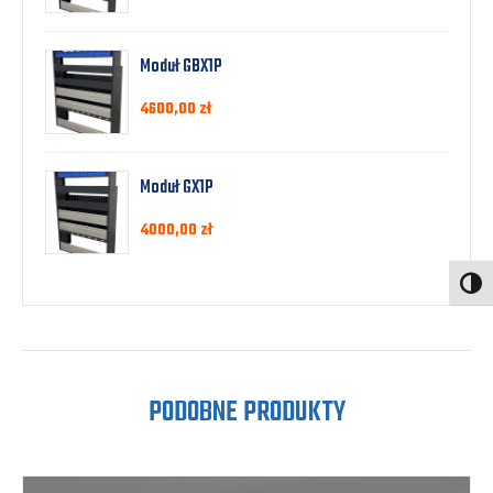
Moduł GBX1P
4600,00
zł
Moduł GX1P
4000,00
zł
Toggl
PODOBNE PRODUKTY