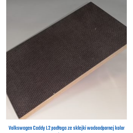
Volkswagen Caddy L2 podłoga ze sklejki wodoodpornej kolor