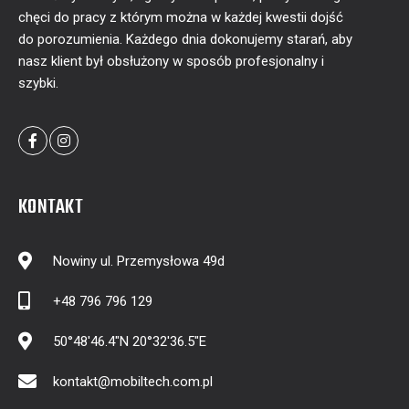
chęci do pracy z którym można w każdej kwestii dojść
do porozumienia. Każdego dnia dokonujemy starań, aby
nasz klient był obsłużony w sposób profesjonalny i
szybki.
KONTAKT
Nowiny ul. Przemysłowa 49d
+48 796 796 129
50°48'46.4"N 20°32'36.5"E
kontakt@mobiltech.com.pl