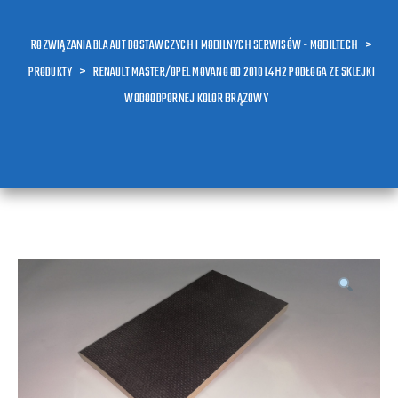
ROZWIĄZANIA DLA AUT DOSTAWCZYCH I MOBILNYCH SERWISÓW - MOBILTECH
>
PRODUKTY
>
RENAULT MASTER/OPEL MOVANO OD 2010 L4H2 PODŁOGA ZE SKLEJKI
WODOODPORNEJ KOLOR BRĄZOWY