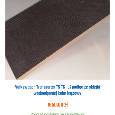
Volkswagen Transporter T5 T6 -L2 podłga ze sklejki
wodoodpornej kolor brązowy
1950,00
zł
Produkt dostępny na zamówienie