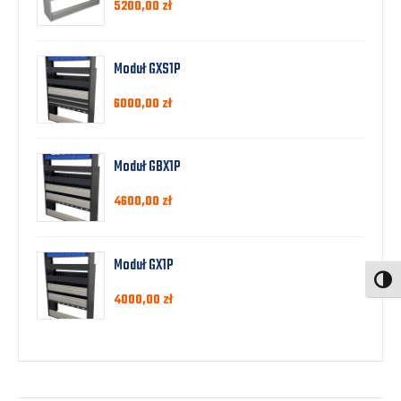
5200,00
zł
Moduł GXS1P
6000,00
zł
Moduł GBX1P
4600,00
zł
Moduł GX1P
Toggl
4000,00
zł