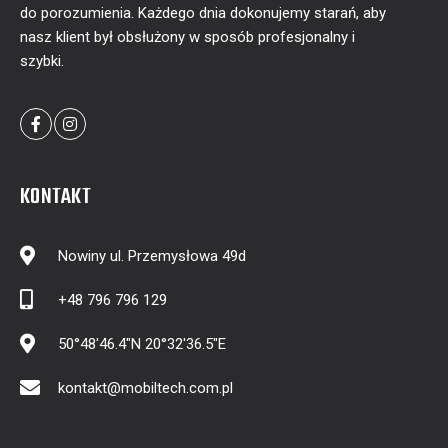
do porozumienia. Każdego dnia dokonujemy starań, aby
nasz klient był obsłużony w sposób profesjonalny i
szybki.
KONTAKT
Nowiny ul. Przemysłowa 49d
+48 796 796 129
50°48'46.4"N 20°32'36.5"E
kontakt@mobiltech.com.pl