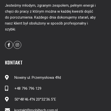
Jesteśmy młodym, zgranym zespołem, pełnym energii i
chęci do pracy z którym można w każdej kwestii dojść
do porozumienia. Każdego dnia dokonujemy starań, aby
nasz klient był obsłużony w sposób profesjonalny i
szybki.
KONTAKT
Nowiny ul. Przemysłowa 49d
+48 796 796 129
50°48'46.4"N 20°32'36.5"E
kontakt@mobiltech.com.pl