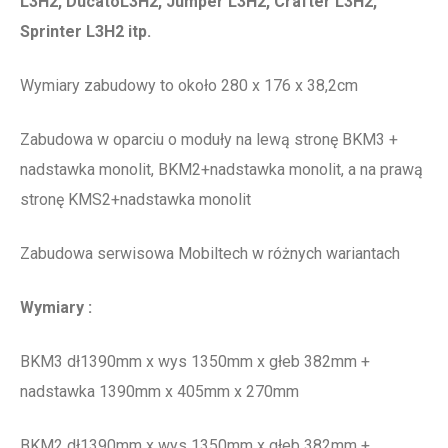
L3H2, DucatoL3H2, Jumper L3H2, Crafter L3H2,
Sprinter L3H2 itp.
Wymiary zabudowy to około 280 x 176 x 38,2cm
Zabudowa w oparciu o moduły na lewą stronę BKM3 +
nadstawka monolit, BKM2+nadstawka monolit, a na prawą
stronę KMS2+nadstawka monolit
Zabudowa serwisowa Mobiltech w różnych wariantach
Wymiary :
BKM3 dł1390mm x wys 1350mm x głeb 382mm +
nadstawka 1390mm x 405mm x 270mm
BKM2 dł1390mm x wys 1350mm x głeb 382mm +