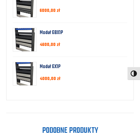
6000,00
zł
Moduł GBX1P
4600,00
zł
Moduł GX1P
Toggl
4000,00
zł
PODOBNE PRODUKTY