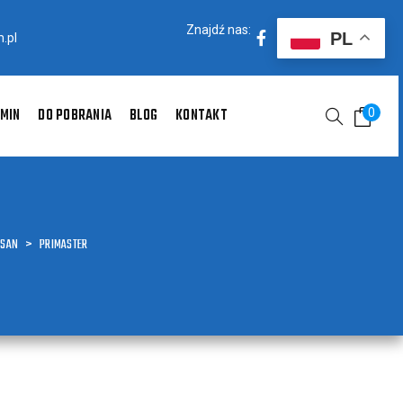
Znajdź nas:
PL
.pl
MIN
DO POBRANIA
BLOG
KONTAKT
0
SSAN
>
PRIMASTER