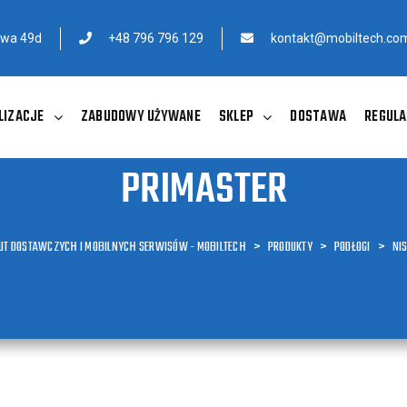
owa 49d
+48 796 796 129
kontakt@mobiltech.com
LIZACJE
ZABUDOWY UŻYWANE
SKLEP
DOSTAWA
REGULA
PRIMASTER
AUT DOSTAWCZYCH I MOBILNYCH SERWISÓW - MOBILTECH
>
PRODUKTY
>
PODŁOGI
>
NI