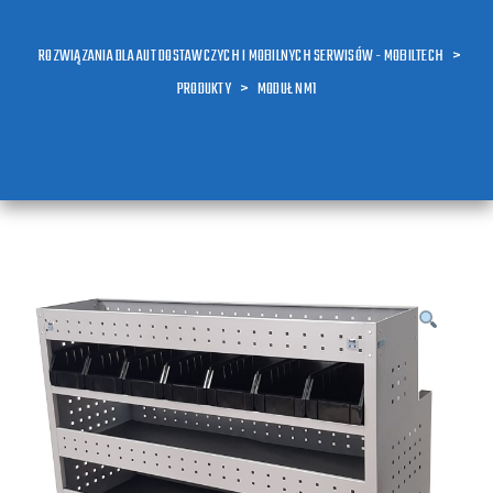
ROZWIĄZANIA DLA AUT DOSTAWCZYCH I MOBILNYCH SERWISÓW - MOBILTECH
>
PRODUKTY
>
MODUŁ NM1