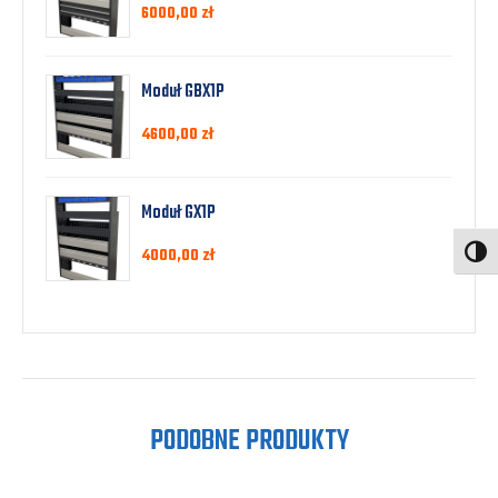
6000,00
zł
Moduł GBX1P
4600,00
zł
Moduł GX1P
4000,00
zł
Toggl
PODOBNE PRODUKTY