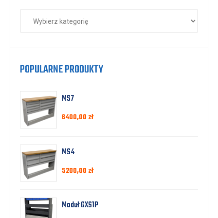
POPULARNE PRODUKTY
MS7
6400,00
zł
MS4
5200,00
zł
Moduł GXS1P