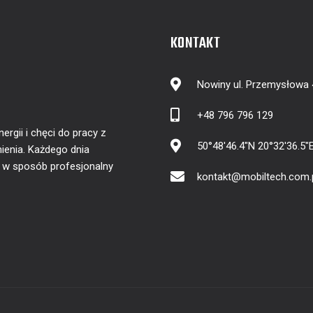
KONTAKT
Nowiny ul. Przemysłowa
+48 796 796 129
gii i chęci do pracy z
50°48'46.4"N 20°32'36.5"
ienia. Każdego dnia
y w sposób profesjonalny
kontakt@mobiltech.com.