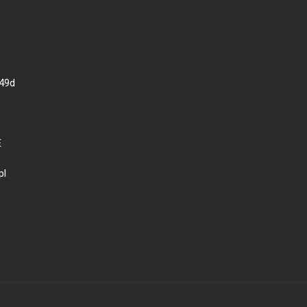
 49d
E
pl