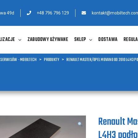
owa 49d
+48 796 796 129
kontakt@mobiltech.com
LIZACJE
ZABUDOWY UŻYWANE
SKLEP
DOSTAWA
REGULA
 SERWISÓW - MOBILTECH
>
PRODUKTY
>
RENAULT MASTER/OPEL MOVANO OD 2010 L4H3 
Renault Ma
L4H3 podło