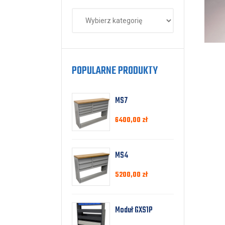
POPULARNE PRODUKTY
MS7
6400,00
zł
MS4
5200,00
zł
Moduł GXS1P