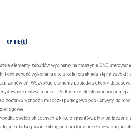
OPINIE (0)
tkie elementy zabudów wycinamy na maszynie CNC sterowanej
ki i dokładność wykonania a to z kolei przekłada się na szybki 
zacji zamówień. Wszystkie elementy posiadają otwory dopaso
ecydowanie ułatwia montaż. Podłoga ze sklejki wodoodpornej an
ad zestawu wchodzą miseczki podłogowe pod uchwyty do mocow
 podłogowe.
ypadku podłóg składanych z kilku elementów, płyty są łączone 
ntujące gładką powierzchnię podłogi (bez uskoków w miejscach 