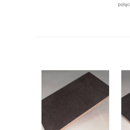
połąc