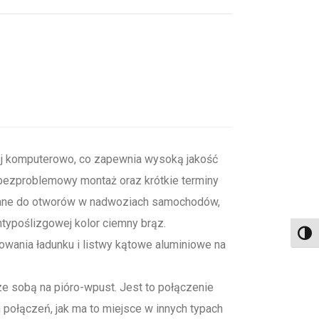
 komputerowo, co zapewnia wysoką jakość
i bezproblemowy montaż oraz krótkie terminy
wane do otworów w nadwoziach samochodów,
typoślizgowej kolor ciemny brąz.
Toggl
ania ładunku i listwy kątowe aluminiowe na
ze sobą na pióro-wpust. Jest to połączenie
połączeń, jak ma to miejsce w innych typach