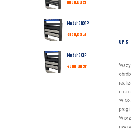
6000,00
zł
Moduł GBX1P
4600,00
zł
OPIS
Moduł GX1P
Wszys
4000,00
zł
obrób
reali
co zd
W skł
progi
W prz
gwara