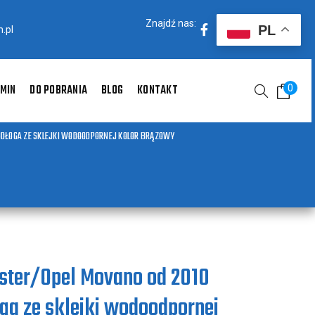
Znajdź nas:
PL
.pl
MIN
DO POBRANIA
BLOG
KONTAKT
0
PODŁOGA ZE SKLEJKI WODOODPORNEJ KOLOR BRĄZOWY
ster/Opel Movano od 2010
ga ze sklejki wodoodpornej