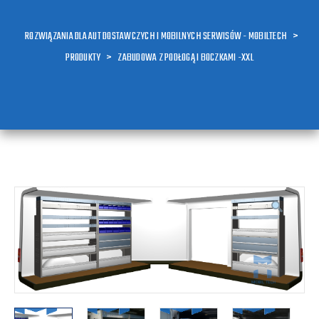
ROZWIĄZANIA DLA AUT DOSTAWCZYCH I MOBILNYCH SERWISÓW - MOBILTECH
>
PRODUKTY
>
ZABUDOWA Z PODŁOGĄ I BOCZKAMI -XXL