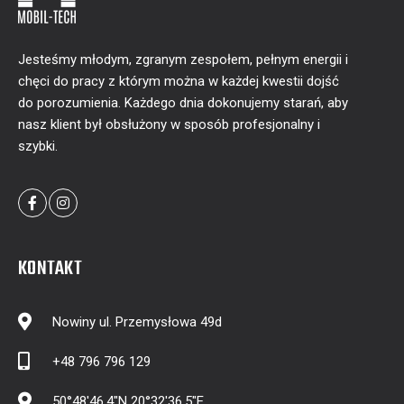
Jesteśmy młodym, zgranym zespołem, pełnym energii i
chęci do pracy z którym można w każdej kwestii dojść
do porozumienia. Każdego dnia dokonujemy starań, aby
nasz klient był obsłużony w sposób profesjonalny i
szybki.
KONTAKT
Nowiny ul. Przemysłowa 49d
+48 796 796 129
50°48'46.4"N 20°32'36.5"E