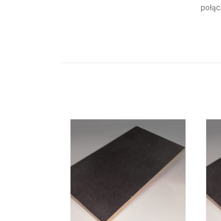
połąc