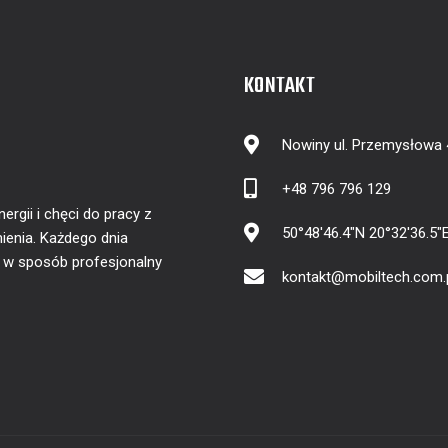
KONTAKT
Nowiny ul. Przemysłowa
+48 796 796 129
gii i chęci do pracy z
50°48'46.4"N 20°32'36.5"
ienia. Każdego dnia
y w sposób profesjonalny
kontakt@mobiltech.com.