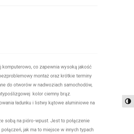
 komputerowo, co zapewnia wysoką jakość
i bezproblemowy montaż oraz krótkie terminy
wane do otworów w nadwoziach samochodów,
typoślizgowej kolor ciemny brąz.
Toggl
ania ładunku i listwy kątowe aluminiowe na
ze sobą na pióro-wpust. Jest to połączenie
połączeń, jak ma to miejsce w innych typach