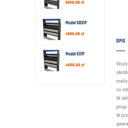
6000,00
zł
Moduł GBX1P
4600,00
zł
OPIS
Moduł GX1P
Wszys
4000,00
zł
obrób
reali
co zd
W skł
progi
W prz
gwara