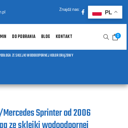
Znajdź nas:
PL
.pl
MIN
DO POBRANIA
BLOG
KONTAKT
0
PODŁOGA ZE SKLEJKI WODOODPORNEJ KOLOR BRĄZOWY
/Mercedes Sprinter od 2006
ga ze sklejki wodoodpornej