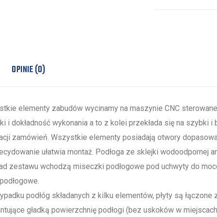
OPINIE (0)
tkie elementy zabudów wycinamy na maszynie CNC sterowanej
ki i dokładność wykonania a to z kolei przekłada się na szybki 
zacji zamówień. Wszystkie elementy posiadają otwory dopaso
ecydowanie ułatwia montaż. Podłoga ze sklejki wodoodpornej an
ad zestawu wchodzą miseczki podłogowe pod uchwyty do mocow
 podłogowe.
ypadku podłóg składanych z kilku elementów, płyty są łączone 
ntujące gładką powierzchnię podłogi (bez uskoków w miejscach 