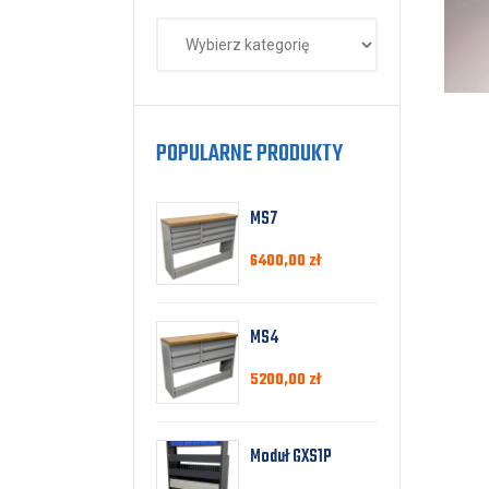
POPULARNE PRODUKTY
MS7
6400,00
zł
MS4
5200,00
zł
Moduł GXS1P