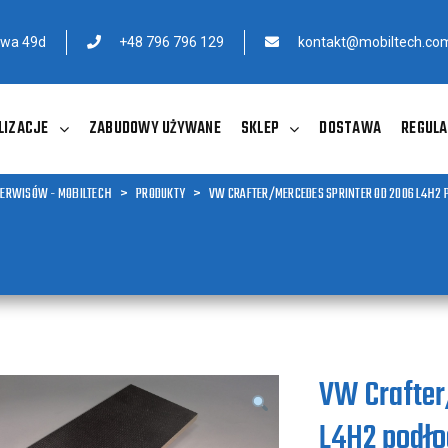
owa 49d
+48 796 796 129
kontakt@mobiltech.com
LIZACJE
ZABUDOWY UŻYWANE
SKLEP
DOSTAWA
REGULA
SERWISÓW - MOBILTECH
>
PRODUKTY
>
VW CRAFTER/MERCEDES SPRINTER OD 2006 L4H2 
VW Crafter
L4H2 podło