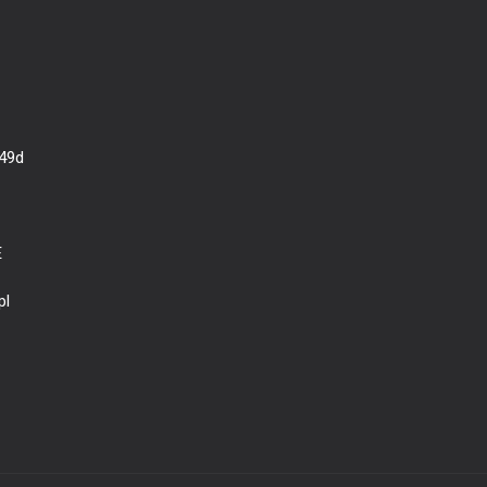
 49d
E
pl